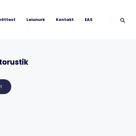
võttest
Leiunurk
Kontakt
EAS
torustik
t