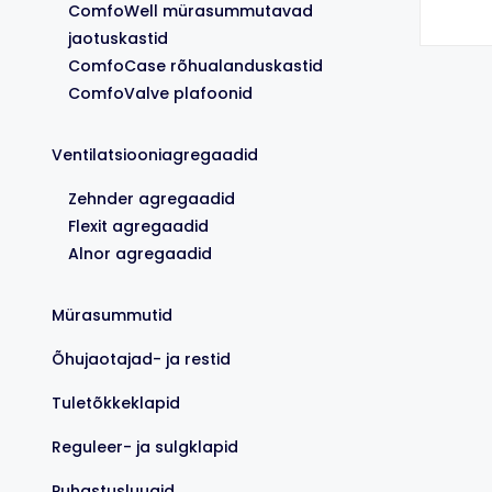
ComfoWell mürasummutavad
jaotuskastid
ComfoCase rõhualanduskastid
ComfoValve plafoonid
Ventilatsiooniagregaadid
Zehnder agregaadid
Flexit agregaadid
Alnor agregaadid
Mürasummutid
Õhujaotajad- ja restid
Tuletõkkeklapid
Reguleer- ja sulgklapid
Puhastusluugid