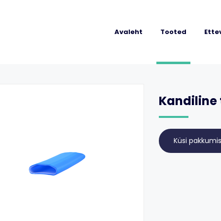
Avaleht
Tooted
Ette
Kandiline 
Küsi pakkumis