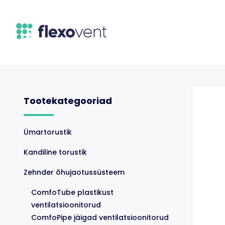
Skip
to
content
Tootekategooriad
Ümartorustik
Kandiline torustik
Zehnder õhujaotussüsteem
ComfoTube plastikust
ventilatsioonitorud
ComfoPipe jäigad ventilatsioonitorud