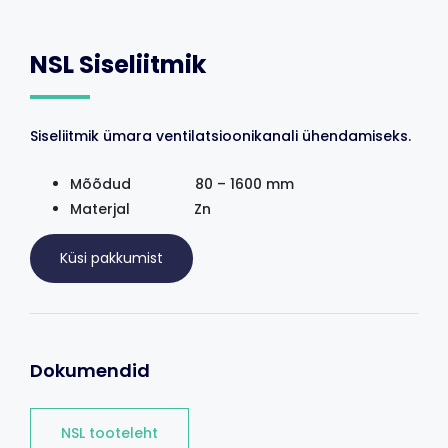
NSL Siseliitmik
Siseliitmik ümara ventilatsioonikanali ühendamiseks.
Mõõdud 80 – 1600 mm
Materjal Zn
Küsi pakkumist
Dokumendid
NSL tooteleht